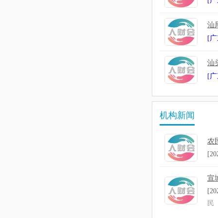
广
[
汕
广
[
汕
广
[
机构新闻
农
[20
宣
[20
民