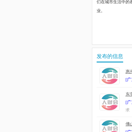
们在城市生活中的
业。
发布的信息
惠
广
[
东
广
[
求
佛