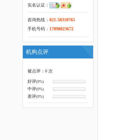
实名认证：
咨询热线：
021-58310765
手机号码
：
17898823672
机构点评
被点评：
0
次
好评
(0%)
中评
(0%)
差评
(0%)