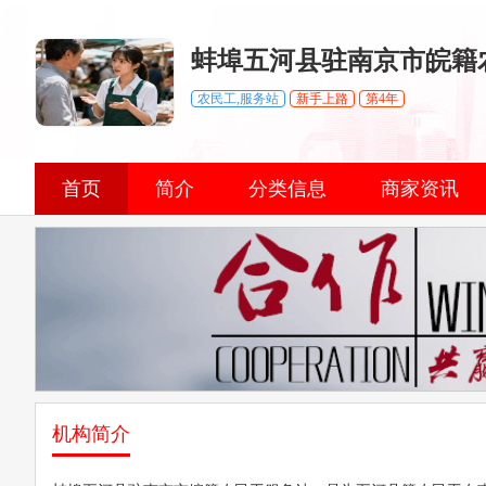
蚌埠五河县驻南京市皖籍
农民工,服务站
新手上路
第4年
首页
简介
分类信息
商家资讯
机构简介