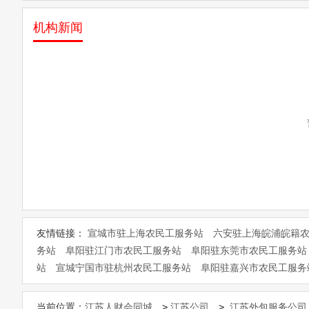
机构新闻
友情链接：
宣城市驻上海农民工服务站
六安驻上海皖浦皖籍
务站
阜阳驻江门市农民工服务站
阜阳驻东莞市农民工服务站
站
宣城宁国市驻杭州农民工服务站
阜阳驻嘉兴市农民工服务
>
>
当前位置：
江苏人财会同城
江苏公司
江苏外包服务公司