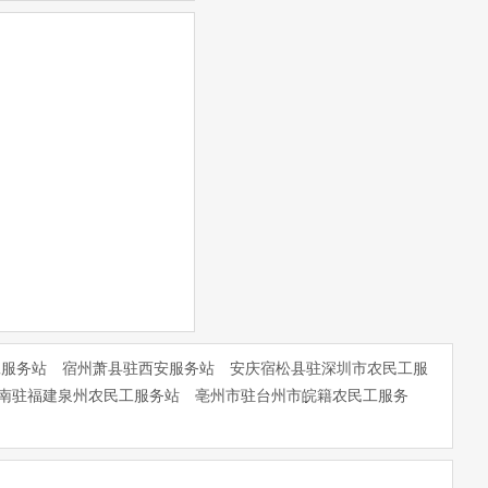
工服务站
宿州萧县驻西安服务站
安庆宿松县驻深圳市农民工服
南驻福建泉州农民工服务站
亳州市驻台州市皖籍农民工服务