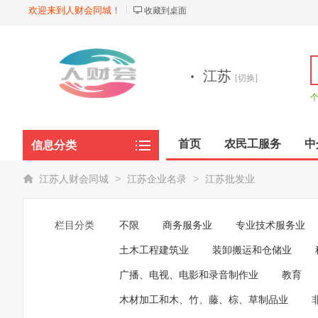
欢迎来到人财会同城！
收藏到桌面
·
江苏
[切换]
首页
农民工服务
中
信息分类
商品展示
>
>
江苏人财会同城
江苏企业名录
江苏批发业
栏目分类
不限
商务服务业
专业技术服务业
土木工程建筑业
装卸搬运和仓储业
广播、电视、电影和录音制作业
教育
木材加工和木、竹、藤、棕、草制品业