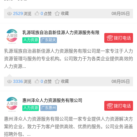
2529
0
收藏
08月05日
浏览
点赞
乳源瑶族自治县新佳源人力资源服务有限
拨打电话
公司
人力资源
广东韶关
乳源瑶族自治县新佳源人力资源服务有限公司是一家专注于人力
资源管理与服务的专业机构。公司致力于为各类企业提供高效的
人力资源...
3336
0
收藏
08月05日
浏览
点赞
惠州泽众人力资源服务有限公司
拨打电话
人力资源
广东惠州
惠州泽众人力资源服务有限公司是一家专业提供人力资源解决方
案的企业，致力于为客户提供高效、优质的服务。公司业务涵盖
招聘外包、...