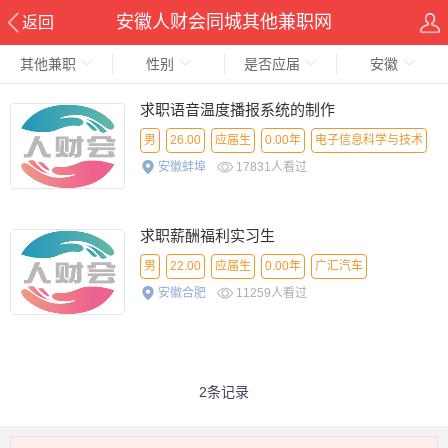
安徽人财会同城其他兼职网
返回
其他兼职
性别
是否应届
安徽
求职语音温度播报系统的制作
男
26.00
应届生
0.00年
电子信息科学与技术
安徽蚌埠
17831人看过
河南大学
孙源
其他兼职
求职薪酬福利实习生
男
22.00
应届生
0.00年
广汇汽车
安徽合肥
11259人看过
薪酬福利实习生
会计学
财务-延边大学
陈晓
其他兼职
2条记录