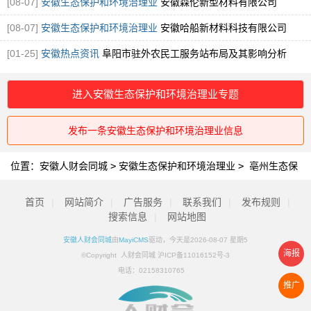
[08-07]
安徽生态保护和环境治理业
安徽森伦新型材料有限公司
[08-07]
安徽生态保护和环境治理业
安徽哈船新材料科技有限公司
[01-25]
安徽热点资讯
阜阳市驻外农民工服务站布局及其影响分析
进入安徽生态保护和环境治理业专题
发布一条安徽生态保护和环境治理业信息
位置：
安徽人财会同城
>
安徽生态保护和环境治理业
>
亳州生态保
护和环境治理业
首页
|
网站简介
|
广告服务
|
联系我们
|
发布规则
|
搜索信息
|
网站地图
安徽人财会同城
由
MayiCMS
驱动，今天是2026-08-07 星期5
海报
©Copyright 人财会同城 沪ICP备11016152号-3
电话：
02158310765
推广