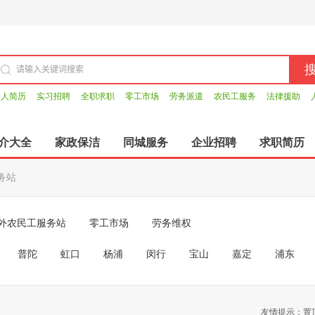
个人简历
实习招聘
全职求职
零工市场
劳务派遣
农民工服务
法律援助
介大全
家政保洁
同城服务
企业招聘
求职简历
务站
外农民工服务站
零工市场
劳务维权
普陀
虹口
杨浦
闵行
宝山
嘉定
浦东
友情提示：置