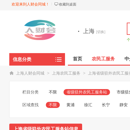
欢迎来到人财会同城！
收藏到桌面
·
上海
[切换]
首页
农民工服务
中
信息分类
商品展示
>
>
上海人财会同城
上海农民工服务
上海省级驻外农民工服
栏目分类
不限
省级驻外农民工服务站
市级驻
区域查找
不限
黄浦
徐汇
长宁
静安
上海省级驻外农民工服务站信息