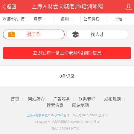
上海人财会同城老师/培训师网
返回
老师/培训师
月薪
福利
公司性质
上海
找工作
找人才
立即发布一条上海老师/培训师信息
0条记录
首页
|
网站简介
|
广告服务
|
联系我们
|
发布规则
|
搜索信息
|
网站地图
上海人财会同城
由
MayiCMS
驱动，今天是2026-08-09 星期日
©Copyright 人财会同城 沪ICP备11016152号-3
电话：
02158310765