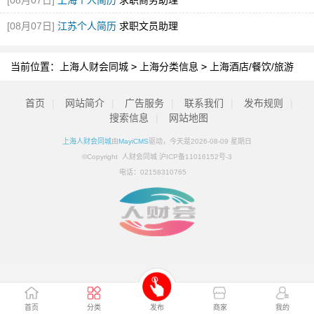
[08月07日]
上海个人简历
求职商务助理
[08月07日]
江苏个人简历
求职文员助理
当前位置：
上海人财会同城
>
上海分类信息
>
上海酒店/餐饮/旅游
首页
|
网站简介
|
广告服务
|
联系我们
|
发布规则
|
搜索信息
|
网站地图
上海人财会同城
由
MayiCMS
驱动，今天是2026-08-09 星期日
©Copyright 人财会同城 沪ICP备11016152号-3
电话：
02158310765
首页
分类
发布
商家
我的