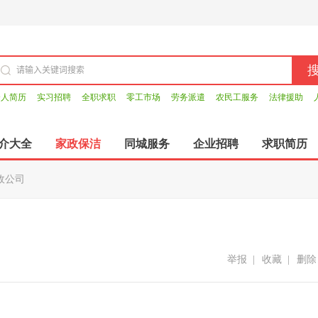
个人简历
实习招聘
全职求职
零工市场
劳务派遣
农民工服务
法律援助
介大全
家政保洁
同城服务
企业招聘
求职简历
政公司
举报
|
收藏
|
删除