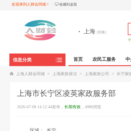
欢迎来到人财会同城！
收藏到桌面
·
上海
[切换]
首页
农民工服务
中
信息分类
商品展示
>
>
>
上海人财会同城
上海家政保洁
上海家政公司
长宁家
上海市长宁区凌英家政服务部
2026-07-08 14:12:44发布，
长期有效
，4980浏览
区域：
长宁