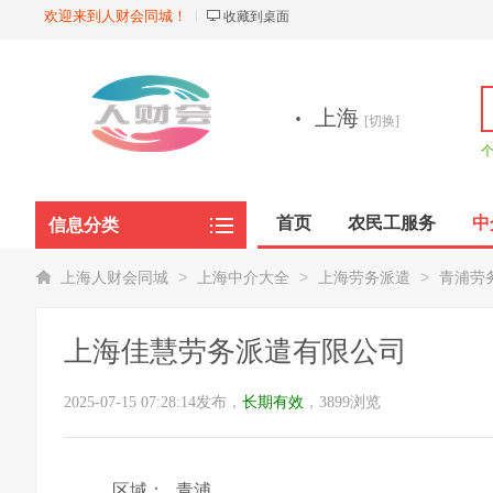
欢迎来到人财会同城！
收藏到桌面
·
上海
[切换]
首页
农民工服务
中
信息分类
商品展示
>
>
>
上海人财会同城
上海中介大全
上海劳务派遣
青浦劳
上海佳慧劳务派遣有限公司
2025-07-15 07:28:14发布，
长期有效
，3899浏览
区域：
青浦