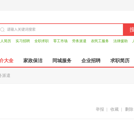
个人简历
实习招聘
全职求职
零工市场
劳务派遣
农民工服务
法律援助
介大全
家政保洁
同城服务
企业招聘
求职简历
务派遣
举报
|
收藏
|
删除