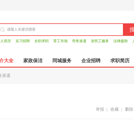
个人简历
实习招聘
全职求职
零工市场
劳务派遣
农民工服务
法律援助
介大全
家政保洁
同城服务
企业招聘
求职简历
务派遣
举报
|
收藏
|
删除