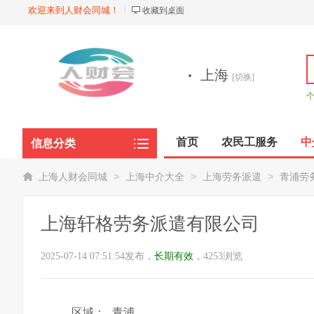
欢迎来到人财会同城！
收藏到桌面
·
上海
[切换]
首页
农民工服务
中
信息分类
商品展示
>
>
>
上海人财会同城
上海中介大全
上海劳务派遣
青浦劳
上海轩格劳务派遣有限公司
2025-07-14 07:51:54发布，
长期有效
，4253浏览
区域：
青浦