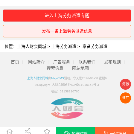
进入上海劳务派遣专题
发布一条上海劳务派遣信息
位置：
上海人财会同城
>
上海劳务派遣
>
奉贤劳务派遣
首页
|
网站简介
|
广告服务
|
联系我们
|
发布规则
|
搜索信息
|
网站地图
上海人财会同城
由
MayiCMS
驱动，今天是2026-08-08 星期6
海报
©Copyright 人财会同城 沪ICP备11016152号-3
电话：
02158310765
推广
加微信聊
一键拨号