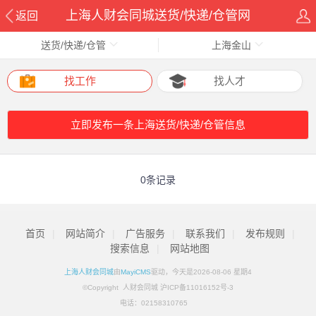
上海人财会同城送货/快递/仓管网
返回
送货/快递/仓管
上海金山
找工作
找人才
立即发布一条上海送货/快递/仓管信息
0条记录
首页
|
网站简介
|
广告服务
|
联系我们
|
发布规则
|
搜索信息
|
网站地图
上海人财会同城
由
MayiCMS
驱动，今天是2026-08-06 星期4
©Copyright 人财会同城 沪ICP备11016152号-3
电话：
02158310765