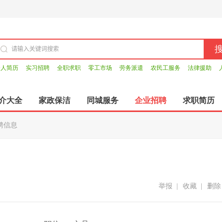
个人简历
实习招聘
全职求职
零工市场
劳务派遣
农民工服务
法律援助
介大全
家政保洁
同城服务
企业招聘
求职简历
聘信息
举报
|
收藏
|
删除