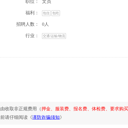
职位：
文员
福利：
包住
包吃
招聘人数：
0人
行业：
交通/运输/物流
理由收取非正规费用（
押金、服装费、报名费、体检费、要求购
位前请仔细阅读《
谨防诈骗须知
》