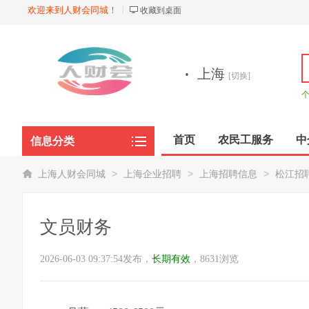
欢迎来到人财会同城！
收藏到桌面
·
上海
[切换]
首页
农民工服务
中
信息分类
商品展示
>
>
>
上海人财会同城
上海企业招聘
上海招聘信息
松江招
文员财务
2026-06-03 09:37:54发布，
长期有效
，8631浏览