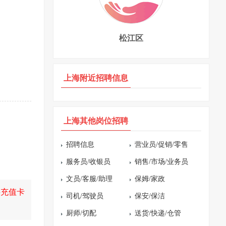
松江区
上海附近招聘信息
上海其他岗位招聘
招聘信息
营业员/促销/零售
服务员/收银员
销售/市场/业务员
文员/客服/助理
保姆/家政
买充值卡
司机/驾驶员
保安/保洁
厨师/切配
送货/快递/仓管