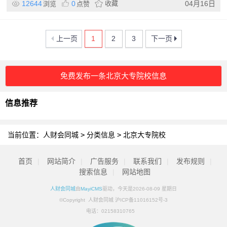
12644
0
收藏
04月16日
浏览
点赞
上一页
1
2
3
下一页
免费发布一条北京大专院校信息
信息推荐
当前位置：
人财会同城
>
分类信息
>
北京大专院校
首页
|
网站简介
|
广告服务
|
联系我们
|
发布规则
|
搜索信息
|
网站地图
人财会同城
由
MayiCMS
驱动，今天是2026-08-09 星期日
©Copyright 人财会同城 沪ICP备11016152号-3
电话：
02158310765