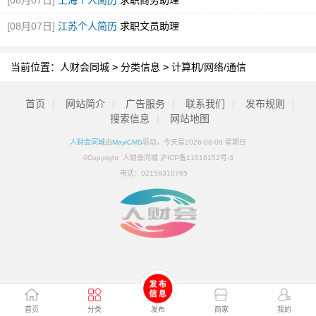
[08月07日]
上海个人简历
求职商务助理
[08月07日]
江苏个人简历
求职文员助理
当前位置：
人财会同城
>
分类信息
>
计算机/网络/通信
首页
|
网站简介
|
广告服务
|
联系我们
|
发布规则
|
搜索信息
|
网站地图
人财会同城
由
MayiCMS
驱动，今天是2026-08-09 星期日
©Copyright 人财会同城 沪ICP备11016152号-3
电话：
02158310765
首页
分类
发布
商家
我的