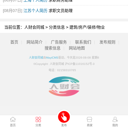
[08月07日]
上海个人简历
求职商务助理
[08月07日]
江苏个人简历
求职文员助理
当前位置：
人财会同城
>
分类信息
>
建筑/房产/装修/物业
首页
|
网站简介
|
广告服务
|
联系我们
|
发布规则
|
搜索信息
|
网站地图
人财会同城
由
MayiCMS
驱动，今天是2026-08-08 星期6
©Copyright 人财会同城 沪ICP备11016152号-3
电话：
02158310765
首页
分类
发布
商家
我的