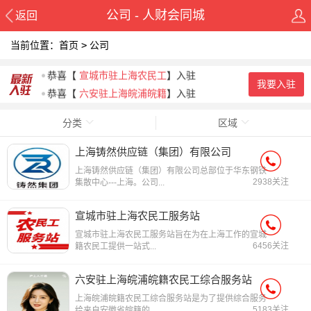
公司 - 人财会同城
返回
当前位置：
首页
>
公司
恭喜
【
上海铸然供应链（集团
】入驻
恭喜
【
宣城市驻上海农民工
】入驻
我要入驻
恭喜
【
六安驻上海皖浦皖籍
】入驻
恭喜
【
亳州市驻北京农民工
】入驻
分类
区域
恭喜
【
皖美优品产品中心 -
】入驻
恭喜
【
阜阳驻西宁市农民工
】入驻
上海铸然供应链（集团）有限公司
上海铸然供应链（集团）有限公司总部位于华东钢铁
2938关注
集散中心---上海。公司...
宣城市驻上海农民工服务站
宣城市驻上海农民工服务站旨在为在上海工作的宣城
6456关注
籍农民工提供一站式...
六安驻上海皖浦皖籍农民工综合服务站
上海皖浦皖籍农民工综合服务站是为了提供综合服务
5183关注
给来自安徽省皖籍的...