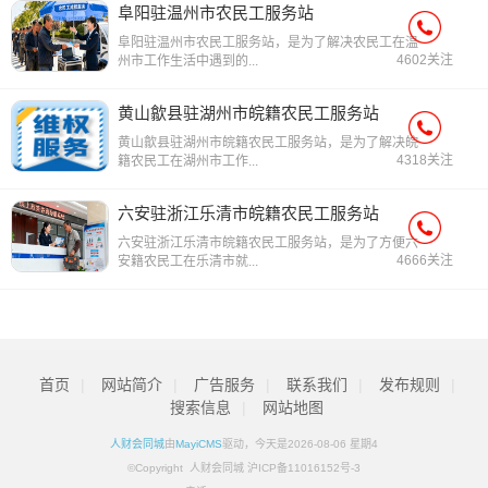
阜阳驻温州市农民工服务站
阜阳驻温州市农民工服务站，是为了解决农民工在温
4602关注
州市工作生活中遇到的...
黄山歙县驻湖州市皖籍农民工服务站
黄山歙县驻湖州市皖籍农民工服务站，是为了解决皖
4318关注
籍农民工在湖州市工作...
六安驻浙江乐清市皖籍农民工服务站
六安驻浙江乐清市皖籍农民工服务站，是为了方便六
4666关注
安籍农民工在乐清市就...
首页
|
网站简介
|
广告服务
|
联系我们
|
发布规则
|
搜索信息
|
网站地图
人财会同城
由
MayiCMS
驱动，今天是2026-08-06 星期4
©Copyright 人财会同城 沪ICP备11016152号-3