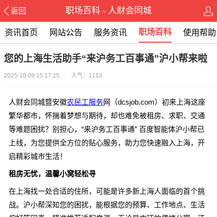
职场百科 - 人财会同城
返回
职场百科
资讯首页
网站公告
服务资讯
使用帮助
您的上海生活助手“来沪务工百事通”沪小帮来啦
2025-10-09 15:17:25 人气：1113
人财会同城暨安徽
农民工服务
网（dcsjob.com）初来上海这座
繁华都市，怀揣着梦想与期待，却也难免被租房、求职、交通
等难题困扰？别担心，“来沪务工百事通” 百度智能体沪小帮已
上线，为您提供全方位的贴心服务，助力您快速融入上海，开
启精彩城市生活！
租房无忧，温馨小窝轻松寻
在上海找一处合适的住所，可能是许多新上海人面临的首个挑
战。沪小帮深知您的困扰，能根据您的预算、工作地点、生活