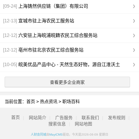
[09-24]
上海铸然供应链（集团）有限公司
[12-13]
宣城市驻上海农民工服务站
[12-12]
六安驻上海皖浦皖籍农民工综合服务站
[12-12]
亳州市驻北京农民工综合服务站
[10-05]
皖美优品产品中心 - 天然生态好物，源自江淮沃土
查看更多企业商家
当前位置：
首页
>
热点资讯
>
职场百科
首页
|
网站简介
|
广告服务
|
联系我们
|
发布规则
|
搜索信息
|
网站地图
人财会同城
由
MayiCMS
驱动，今天是2026-08-09 星期日