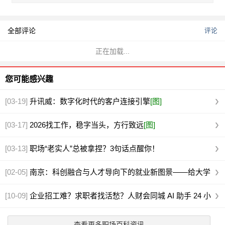
全部评论
评论
正在加载...
您可能感兴趣
[03-19]
升讯威：数字化时代的客户连接引擎
[图]
[03-17]
2026找工作，稳字当头，方行致远
[图]
[03-13]
职场“老实人”总被拿捏？3句话点醒你！
[02-05]
南京：科创融合与人才导向下的就业新图景——给大学
生的深度解析与参考
[10-09]
企业招工难？求职者找活愁？人财会同城 AI 助手 24 小
时在线解决！
[图]
查看更多职场百科资讯