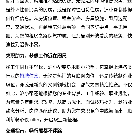
偏好等因素，精准推荐适配房源。无论是内环的便捷公寓，还
是外环性价比高的民房，或是保障性租赁住房，沪小帮都能提
供详细信息。从房源位置、租金价格、房屋设施，到周边配
套、交通状况，再到租房注意事项、合同签订要点，事无巨
细，为您的租房之路保驾护航，让您告别奔波看房的疲惫，快
速找到温馨小窝。
求职助力，梦想工作近在咫尺
找工作同样不轻松，沪小帮变身求职小能手。它掌握上海各类
行业的
招聘信息
，无论是热门的互联网岗位，还是传统制造业
职位，亦或是新兴的文创领域机会，都能为您精准推送。不仅
如此，沪小帮还能根据您的专业背景、工作经验、职业规划，
为您量身定制求职攻略，从简历优化、面试技巧提升，到行业
动态分析、岗位匹配建议，助力您在求职竞争中脱颖而出，顺
利斩获心仪 offer，开启职业新征程。
交通指南，畅行魔都不迷路