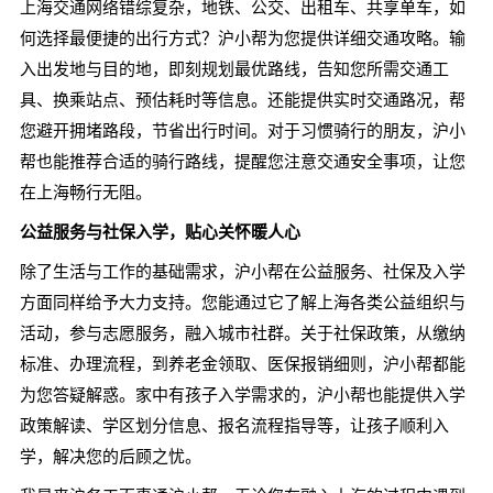
上海交通网络错综复杂，地铁、公交、出租车、共享单车，如
何选择最便捷的出行方式？沪小帮为您提供详细交通攻略。输
入出发地与目的地，即刻规划最优路线，告知您所需交通工
具、换乘站点、预估耗时等信息。还能提供实时交通路况，帮
您避开拥堵路段，节省出行时间。对于习惯骑行的朋友，沪小
帮也能推荐合适的骑行路线，提醒您注意交通安全事项，让您
在上海畅行无阻。
公益服务与社保入学，贴心关怀暖人心
除了生活与工作的基础需求，沪小帮在公益服务、社保及入学
方面同样给予大力支持。您能通过它了解上海各类公益组织与
活动，参与志愿服务，融入城市社群。关于社保政策，从缴纳
标准、办理流程，到养老金领取、医保报销细则，沪小帮都能
为您答疑解惑。家中有孩子入学需求的，沪小帮也能提供入学
政策解读、学区划分信息、报名流程指导等，让孩子顺利入
学，解决您的后顾之忧。